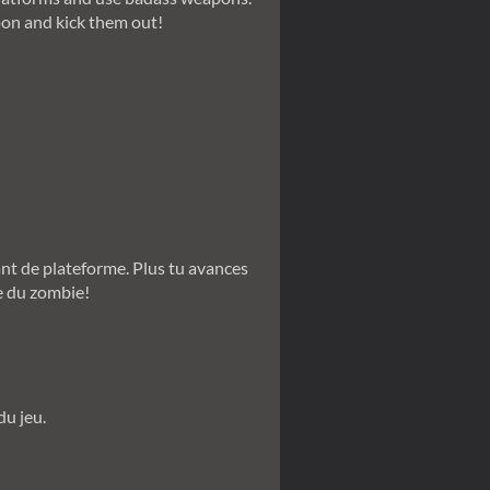
pon and kick them out!
ant de plateforme. Plus tu avances
se du zombie!
du jeu.