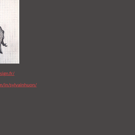
ign.fr/
m/in/sylvainhuon/