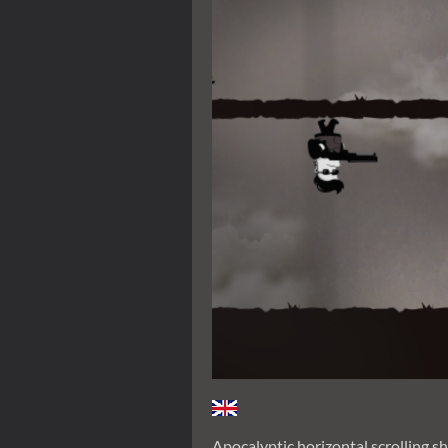
Apocalyptic horizontal scrolling 